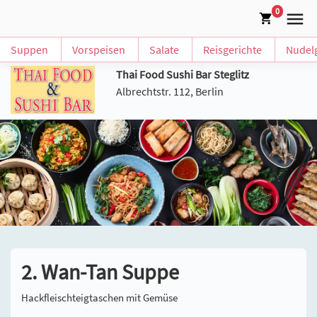
0
Suppen
Vorspeisen
Salate
Reisgerichte
Nudelg
Thai Food Sushi Bar Steglitz
Albrechtstr. 112, Berlin
2. Wan-Tan Suppe
Hackfleischteigtaschen mit Gemüse