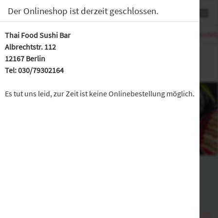
0
Der Onlineshop ist derzeit geschlossen.
Suppen
Vorspeisen
Salate
Reisgerichte
Nudelg
Thai Food Sushi Bar
Albrechtstr. 112
Thai Food Sushi Bar Steglitz
12167 Berlin
Albrechtstr. 112, Berlin
Tel: 030/79302164
Es tut uns leid, zur Zeit ist keine Onlinebestellung möglich.
Warenkorb
*Getränke sind von der 10% Aktion ausgenommen.