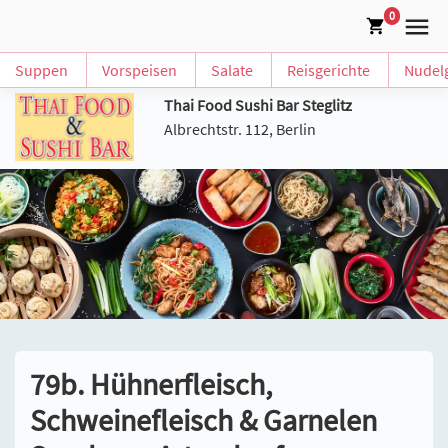
0
Suppen
Vorspeisen
Salate
Reisgerichte
Nudelg
Thai Food Sushi Bar Steglitz
Albrechtstr. 112, Berlin
79b. Hühnerfleisch,
Schweinefleisch & Garnelen