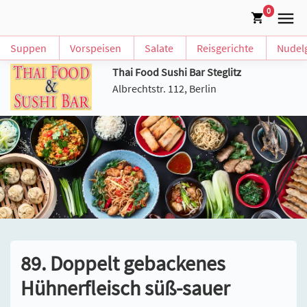
0
Suppen
Vorspeisen
Salate
Reisgerichte
Nudelg
Thai Food Sushi Bar Steglitz
Albrechtstr. 112, Berlin
89. Doppelt gebackenes
Hühnerfleisch süß-sauer