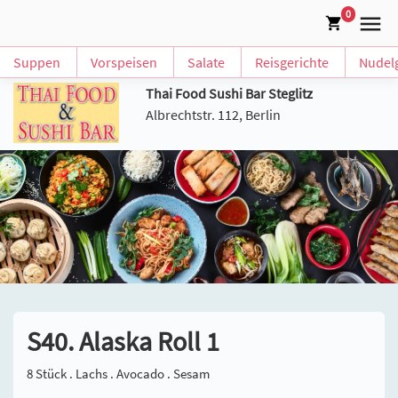
0
Suppen
Vorspeisen
Salate
Reisgerichte
Nudelg
Thai Food Sushi Bar Steglitz
Albrechtstr. 112, Berlin
S40. Alaska Roll 1
8 Stück . Lachs . Avocado . Sesam