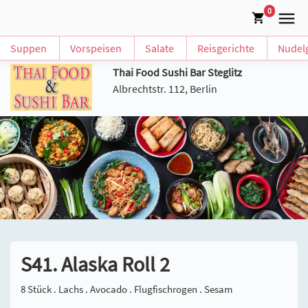
0
Suppen
Vorspeisen
Salate
Reisgerichte
Nudelg
Thai Food Sushi Bar Steglitz
Albrechtstr. 112, Berlin
S41. Alaska Roll 2
8 Stück . Lachs . Avocado . Flugfischrogen . Sesam