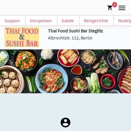
0
Suppen
Vorspeisen
Salate
Reisgerichte
Nudelg
Thai Food Sushi Bar Steglitz
Albrechtstr. 112, Berlin